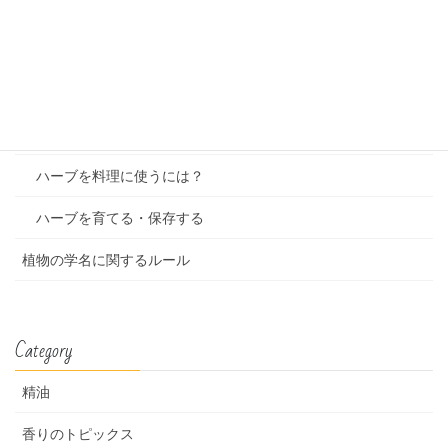
香りの楽しみ方と基礎知識
香料について
アロマテラピーについて
ハーブセラピーについて
ハーブを料理に使うには？
ハーブを育てる・保存する
植物の学名に関するルール
Category
精油
香りのトピックス