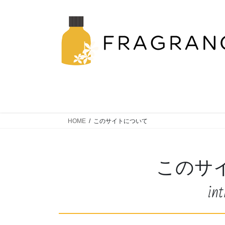
コ
ナ
ン
ビ
テ
ゲ
ン
ー
ツ
シ
へ
ョ
ス
ン
キ
に
ッ
移
プ
動
HOME
このサイトについて
このサ
int