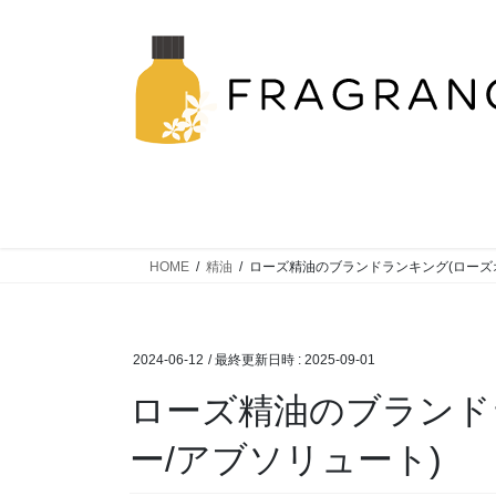
コ
ナ
ン
ビ
テ
ゲ
ン
ー
ツ
シ
へ
ョ
ス
ン
キ
に
ッ
移
プ
動
HOME
精油
ローズ精油のブランドランキング(ローズ
2024-06-12
/ 最終更新日時 :
2025-09-01
ローズ精油のブランド
ー/アブソリュート)