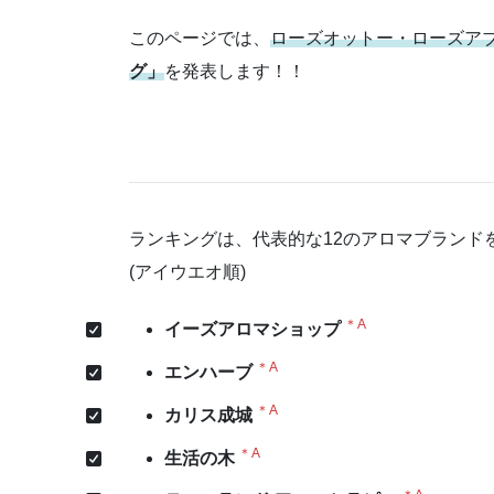
このページでは、
ローズオットー・ローズア
グ」
を発表します！！
ランキングは、代表的な12のアロマブランド
(アイウエオ順)
＊A
イーズアロマショップ
＊A
エンハーブ
＊A
カリス成城
＊A
生活の木