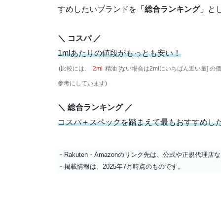
すめしたいブランドを
「総合ランキング」
と
＼ コスパ ／
1mlあたりの値段がもっとも安い！
(比較には、
2ml
精油 [ない場合は2mlにいちばん近い量] の
参考にしています)
＼ 総合ランキング ／
コスパ＋スペックを踏まえて最もおすすめし
・Rakuten・Amazonのリンク先は、公式や正規代理
・掲載情報は、2025年7月時点のものです。