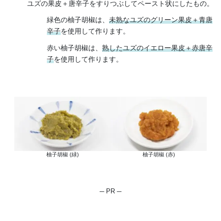
ユズの果皮＋唐辛子をすりつぶしてペースト状にしたもの。
緑色の柚子胡椒は、
未熟なユズのグリーン果皮＋青唐
辛子
を使用して作ります。
赤い柚子胡椒は、
熟したユズのイエロー果皮＋赤唐辛
子
を使用して作ります。
柚子胡椒 (緑)
柚子胡椒 (赤)
─ PR ─