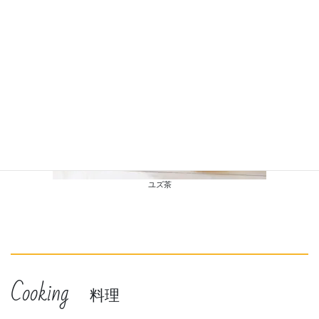
お茶には生の果皮を削って使いますが、乾燥させたドライピール
もあり、ほかのハーブとブレンドして飲むこともできます。
ユズ茶
Cooking
料理