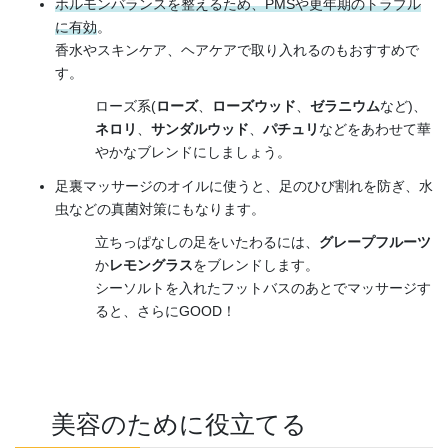
ホルモンバランスを整えるため、PMSや更年期のトラブル
に有効
。
香水やスキンケア、ヘアケアで取り入れるのもおすすめで
す。
ローズ系(
ローズ
、
ローズウッド
、
ゼラニウム
など)、
ネロリ
、
サンダルウッド
、
パチュリ
などをあわせて華
やかなブレンドにしましょう。
足裏マッサージのオイルに使うと、足のひび割れを防ぎ、水
虫などの真菌対策にもなります。
立ちっぱなしの足をいたわるには、
グレープフルーツ
か
レモングラス
をブレンドします。
シーソルトを入れたフットバスのあとでマッサージす
ると、さらにGOOD！
美容のために役立てる