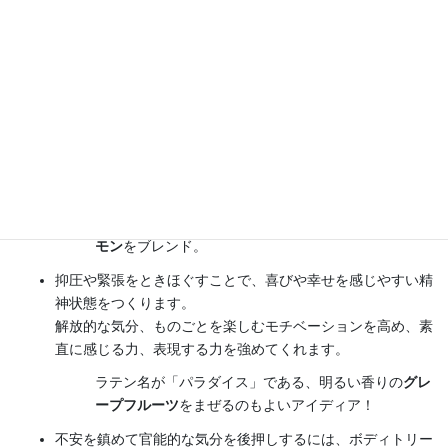
イランイランの香りは
高ぶった気持ちを抑え、ゆったりと落
ち着かせてくれます
。
焦りや不安だけでなく、おさえられない怒りや恐怖、ショッ
ク、パニック時にも役立ちます。
イランイランだけでは香りが強ければ、
オレンジ
や
ラ
ベンダー
をまぜましょう。
眠れずに落ち着かないときは、
フランキンセンス
と
レ
モン
をブレンド。
抑圧や緊張をときほぐすことで、喜びや幸せを感じやすい精
神状態をつくります。
解放的な気分、ものごとを楽しむモチベーションを高め、素
直に感じる力、表現する力を強めてくれます。
ラテン名が「パラダイス」である、明るい香りの
グレ
ープフルーツ
をまぜるのもよいアイディア！
不安を鎮めて官能的な気分を後押しするには、ボディトリー