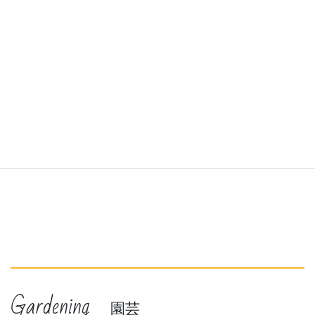
Gardening
園芸