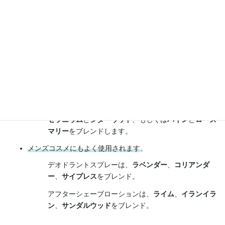
乾燥肌にも脂性肌にも使えます。
乾燥肌は、しっとりと柔らかくするために
カモミール
と
ネロリ
をブレンド。
脂性肌は、収れん・クレンジングのために
ゼラニウム
と
シダーウッド
をブレンド。
脂っぽい髪のデイリーケアに。
ゼラニウム
と
シダーウッド
、もしくは
パイン
と
ローズ
マリー
をブレンドします。
メンズコスメにもよく使用されます
。
デオドラントスプレーは、
ラベンダー
、
コリアンダ
ー
、
サイプレス
をブレンド。
アフターシェーブローションは、
ライム
、
イランイラ
ン
、
サンダルウッド
をブレンド。