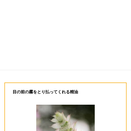
を刺激し、鋭く研ぎ澄ませます。
これは
ひらめきや直感、インスピレーションが流れこんでく
るための理想的な状態
。
創造的な仕事をする人や芸術家にオススメ！
明晰さを増し、頭をバッチリ冴えた状態にしたいとき
は、
レモン
と
ローズマリー
をブレンドしましょう。
静かな瞑想に浸りたいなら、
サイプレス
、
シダーウッ
ド・バージニア
、
フランキンセンス
のどれかをブレン
ド。
目の前の霧をとり払ってくれる精油