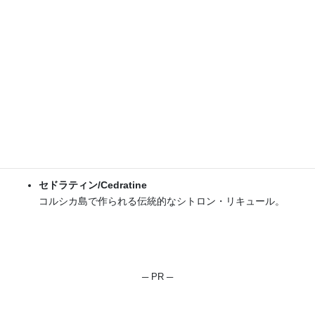
パネットーネ
セドラータ/Cedrata
イタリアでポピュラーなシトロン・ソーダ。
セドラティン/Cedratine
コルシカ島で作られる伝統的なシトロン・リキュール。
─ PR ─