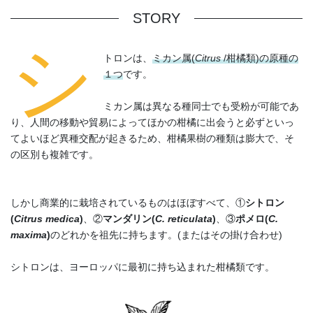
STORY
シ
トロンは、
ミカン属(
Citrus
/柑橘類)の原種の
１つ
です。
ミカン属は異なる種同士でも受粉が可能であ
り、人間の移動や貿易によってほかの柑橘に出会うと必ずといっ
てよいほど異種交配が起きるため、柑橘果樹の種類は膨大で、そ
の区別も複雑です。
しかし商業的に栽培されているものはほぼすべて、①
シトロン
(
Citrus medica
)
、②
マンダリン(
C. reticulata
)
、③
ポメロ(
C.
maxima
)
のどれかを祖先に持ちます。(またはその掛け合わせ)
シトロンは、ヨーロッパに最初に持ち込まれた柑橘類です。